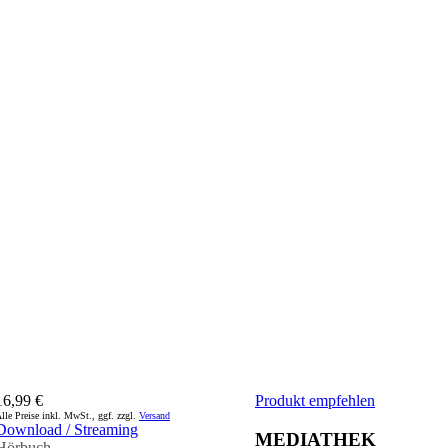
16,99 €
Produkt empfehlen
lle Preise inkl. MwSt., ggf. zzgl.
Versand
Download / Streaming
MEDIATHEK
Hörbuch