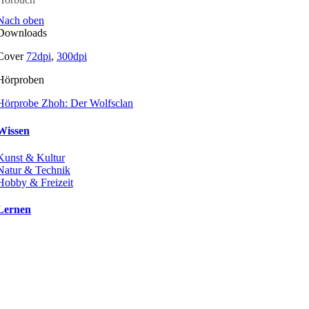
Nach oben
Downloads
Cover
72dpi
,
300dpi
Hörproben
Hörprobe Zhoh: Der Wolfsclan
Wissen
Kunst & Kultur
Natur & Technik
Hobby & Freizeit
Lernen