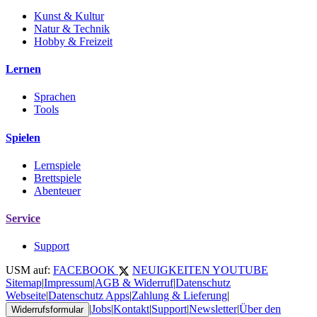
Kunst & Kultur
Natur & Technik
Hobby & Freizeit
Lernen
Sprachen
Tools
Spielen
Lernspiele
Brettspiele
Abenteuer
Service
Support
USM auf:
FACEBOOK
NEUIGKEITEN
YOUTUBE
Sitemap
|
Impressum
|
AGB & Widerruf
|
Datenschutz
Webseite
|
Datenschutz Apps
|
Zahlung & Lieferung
|
|
Jobs
|
Kontakt
|
Support
|
Newsletter
|
Über den
Widerrufsformular