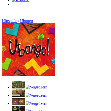
0
Artikel
Hörspiele
/
Ubongo