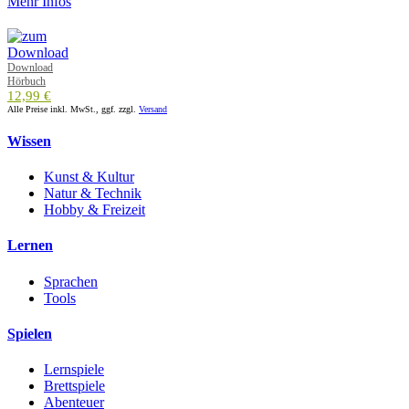
Mehr Infos
Download
Hörbuch
12,99 €
Alle Preise inkl. MwSt., ggf. zzgl.
Versand
Wissen
Kunst & Kultur
Natur & Technik
Hobby & Freizeit
Lernen
Sprachen
Tools
Spielen
Lernspiele
Brettspiele
Abenteuer