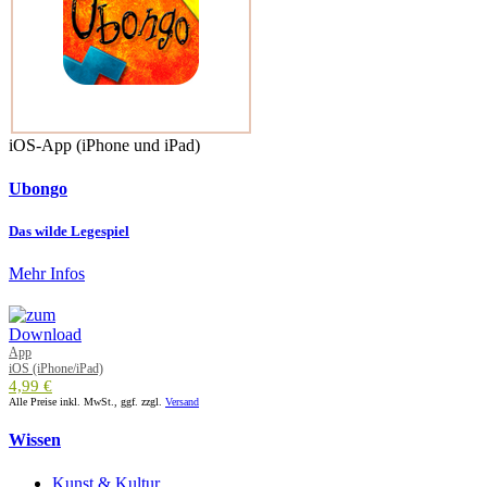
iOS-App (iPhone und iPad)
Ubongo
Das wilde Legespiel
Mehr Infos
App
iOS (iPhone/iPad)
4,99 €
Alle Preise inkl. MwSt., ggf. zzgl.
Versand
Wissen
Kunst & Kultur