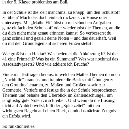
in der 5. Klasse problemlos am Ball.
In der Schule ist die Zeit manchmal zu knapp, um den Schulstoff
zu üben? Mach das doch einfach ruckzuck zu Hause oder
unterwegs. Mit „Mathe Fit“ übst du mit schnellen Aufgaben
ganz einfach den Schulstoff oder wiederholst die Themen, an die
du dich nicht mehr genau erinnern kannst. So verbesserst du
ganz schnell und gezielt deine Noten – und das dauerhaft, weil
du mit den Grundlagen auf sicheren Füßen stehst!
Wie groß ist ein Hektar? Was bedeutet die Abkürzung h? Ist die
41 eine Primzahl? Was ist ein Summand? Was war nochmal das
Assoziativgesetz? Und wie addiere ich Brüche?
Finde mit Testfragen heraus, in welchen Mathe-Themen du noch
„Nachhilfe“ brauchst und trainiere die Basics mit Übungen zu
den Grundrechenarten, zu Maßen und Größen sowie zur
Geometrie. Vertiefe und festige die in der Schule besprochenen
Themen und behalte den Überblick im Zahlendschungel, um
langfristig gute Noten zu schreiben. Und wenn du die Lösung
nicht auf Anhieb weißt, hilft der „Spickzettel“ mit den
wichtigsten Regeln auf einen Blick, damit das nächste Zeugnis
ein Erfolg wird.
So funktioniert es: