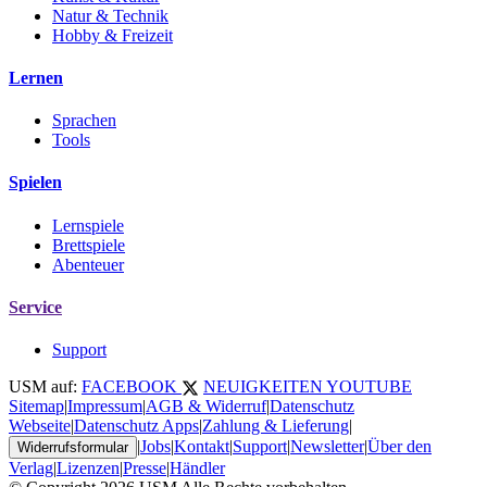
Natur & Technik
Hobby & Freizeit
Lernen
Sprachen
Tools
Spielen
Lernspiele
Brettspiele
Abenteuer
Service
Support
USM auf:
FACEBOOK
NEUIGKEITEN
YOUTUBE
Sitemap
|
Impressum
|
AGB & Widerruf
|
Datenschutz
Webseite
|
Datenschutz Apps
|
Zahlung & Lieferung
|
|
Jobs
|
Kontakt
|
Support
|
Newsletter
|
Über den
Widerrufsformular
Verlag
|
Lizenzen
|
Presse
|
Händler