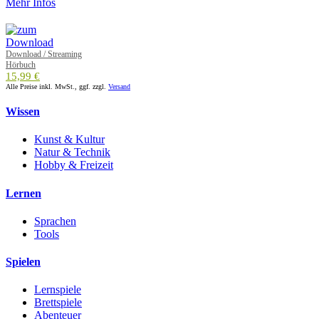
Mehr Infos
Download / Streaming
Hörbuch
15,99 €
Alle Preise inkl. MwSt., ggf. zzgl.
Versand
Wissen
Kunst & Kultur
Natur & Technik
Hobby & Freizeit
Lernen
Sprachen
Tools
Spielen
Lernspiele
Brettspiele
Abenteuer