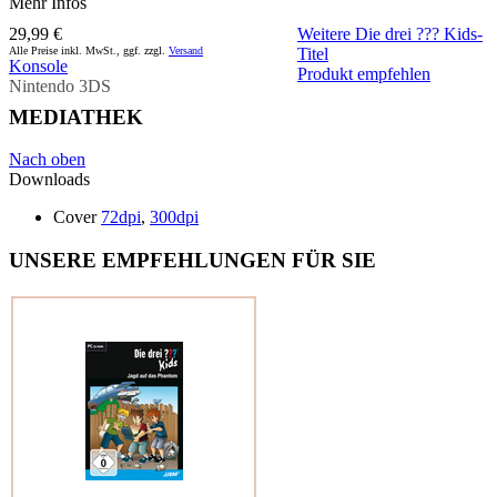
Mehr Infos
29,99 €
Weitere Die drei ??? Kids-
Alle Preise inkl. MwSt., ggf. zzgl.
Versand
Titel
Konsole
Produkt empfehlen
Nintendo 3DS
MEDIATHEK
Nach oben
Downloads
Cover
72dpi
,
300dpi
UNSERE EMPFEHLUNGEN FÜR SIE