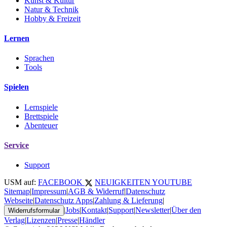
Kunst & Kultur
Natur & Technik
Hobby & Freizeit
Lernen
Sprachen
Tools
Spielen
Lernspiele
Brettspiele
Abenteuer
Service
Support
USM auf:
FACEBOOK
NEUIGKEITEN
YOUTUBE
Sitemap
|
Impressum
|
AGB & Widerruf
|
Datenschutz
Webseite
|
Datenschutz Apps
|
Zahlung & Lieferung
|
|
Jobs
|
Kontakt
|
Support
|
Newsletter
|
Über den
Widerrufsformular
Verlag
|
Lizenzen
|
Presse
|
Händler