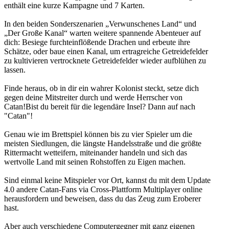
enthält eine kurze Kampagne und 7 Karten.
In den beiden Sonderszenarien „Verwunschenes Land“ und
„Der Große Kanal“ warten weitere spannende Abenteuer auf
dich: Besiege furchteinflößende Drachen und erbeute ihre
Schätze, oder baue einen Kanal, um ertragreiche Getreidefelder
zu kultivieren vertrocknete Getreidefelder wieder aufblühen zu
lassen.
Finde heraus, ob in dir ein wahrer Kolonist steckt, setze dich
gegen deine Mitstreiter durch und werde Herrscher von
Catan!Bist du bereit für die legendäre Insel? Dann auf nach
"Catan"!
Genau wie im Brettspiel können bis zu vier Spieler um die
meisten Siedlungen, die längste Handelsstraße und die größte
Rittermacht wetteifern, miteinander handeln und sich das
wertvolle Land mit seinen Rohstoffen zu Eigen machen.
Sind einmal keine Mitspieler vor Ort, kannst du mit dem Update
4.0 andere Catan-Fans via Cross-Plattform Multiplayer online
herausfordern und beweisen, dass du das Zeug zum Eroberer
hast.
Aber auch verschiedene Computergegner mit ganz eigenen