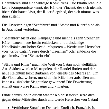
Charakteren sind eine würdige Konkurrenz: Die Piratin Jean, die
keine Kompromisse kennt, der Händler Vincent, der sich niemals
übers Ohr hauen lässt, der Ritter Siegfried, der sich nimmt, was
ihm zusteht...
Die Erweiterungen "Seefahrer" und "Städte und Ritter" sind als
In-App-Kauf verfügbar:
"Seefahrer" bietet eine Kampagne und mehr als zehn Szenarien:
Häfen bauen, neue Inseln entdecken, undurchsichtige
Nebelbänke auf hoher See durchqueren – Werde zum Herrscher
von "Groß Catan", reise durch "Ozeanien" oder entdecke die
geheimnisvollen "Schatzinseln".
"Städte und Ritter" macht die Welt von Catan noch vielfältiger:
Aus Städten werden Metropolen, der Handel floriert und der
neue Reichtum lockt Barbaren von jenseits des Meeres an. Um
die Flotte abzuwehren, musst du ein Ritterheer aufstellen und
kannst zusätzliche Siegpunkte gewinnen! Die Erweiterung
enthält eine kurze Kampagne und 7 Karten.
Finde heraus, ob in dir ein wahrer Kolonist steckt, setze dich
gegen deine Mitstreiter durch und werde Herrscher von Catan!
Verfügbare Sprachen: Deutsch, Englisch, Französisch,