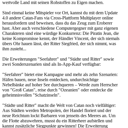
wertvolle Land mit seinen Rohstoffen zu Eigen machen.
Sind einmal keine Mitspieler vor Ort, kannst du mit dem Update
4.0 andere Catan-Fans via Cross-Plattform Multiplayer online
herausfordern und beweisen, dass du das Zeug zum Eroberer
hast. Aber auch verschiedene Computergegner mit ganz eigenen
Charakteren sind eine würdige Konkurrenz: Die Piratin Jean, die
keine Kompromisse kennt, der Händler Vincent, der sich niemals
übers Ohr hauen lässt, der Ritter Siegfried, der sich nimmt, was
ihm zusteht...
Die Erweiterungen "Seefahrer" und "Städte und Ritter" sowie
zwei Sonderszenarien sind als In-App-Kauf verfügbar:
"Seefahrer" bietet eine Kampagne und mehr als zehn Szenarien:
Häfen bauen, neue Inseln entdecken, undurchsichtige
Nebelbänke auf hoher See durchqueren – Werde zum Herrscher
von "Groß Catan", reise durch "Ozeanien" oder entdecke die
geheimnisvollen "Schatzinseln".
"Städte und Ritter" macht die Welt von Catan noch vielfältiger:
Aus Städten werden Metropolen, der Handel floriert und der
neue Reichtum lockt Barbaren von jenseits des Meeres an. Um
die Flotte abzuwehren, musst du ein Ritterheer aufstellen und
kannst zusätzliche Siegpunkte gewinnen! Die Erweiterung