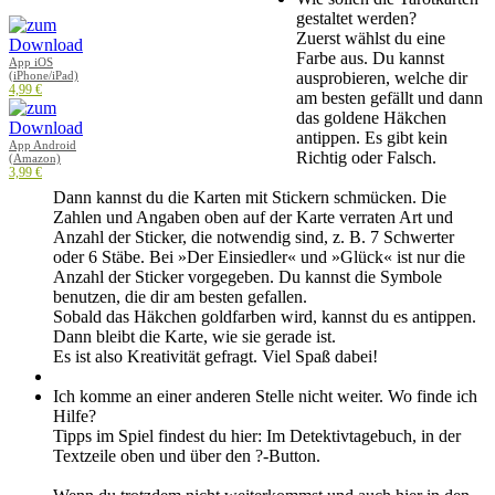
gestaltet werden?
Zuerst wählst du eine
Farbe aus. Du kannst
App iOS
ausprobieren, welche dir
(iPhone/iPad)
4,99 €
am besten gefällt und dann
das goldene Häkchen
antippen. Es gibt kein
App Android
Richtig oder Falsch.
(Amazon)
3,99 €
Dann kannst du die Karten mit Stickern schmücken. Die
Zahlen und Angaben oben auf der Karte verraten Art und
Anzahl der Sticker, die notwendig sind, z. B. 7 Schwerter
oder 6 Stäbe. Bei »Der Einsiedler« und »Glück« ist nur die
Anzahl der Sticker vorgegeben. Du kannst die Symbole
benutzen, die dir am besten gefallen.
Sobald das Häkchen goldfarben wird, kannst du es antippen.
Dann bleibt die Karte, wie sie gerade ist.
Es ist also Kreativität gefragt. Viel Spaß dabei!
Ich komme an einer anderen Stelle nicht weiter. Wo finde ich
Hilfe?
Tipps im Spiel findest du hier: Im Detektivtagebuch, in der
Textzeile oben und über den ?-Button.