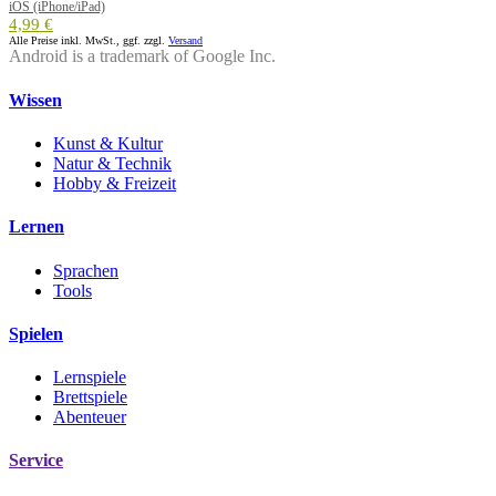
iOS (iPhone/iPad)
4,99 €
Alle Preise inkl. MwSt., ggf. zzgl.
Versand
Android is a trademark of Google Inc.
Wissen
Kunst & Kultur
Natur & Technik
Hobby & Freizeit
Lernen
Sprachen
Tools
Spielen
Lernspiele
Brettspiele
Abenteuer
Service