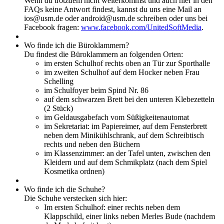
Wenn du trotzdem nicht weiterkommst und auch hier in den
FAQs keine Antwort findest, kannst du uns eine Mail an
ios@usm.de oder android@usm.de schreiben oder uns bei
Facebook fragen:
www.facebook.com/UnitedSoftMedia
.
Wo finde ich die Büroklammern?
Du findest die Büroklammern an folgenden Orten:
im ersten Schulhof rechts oben an Tür zur Sporthalle
im zweiten Schulhof auf dem Hocker neben Frau
Schelling
im Schulfoyer beim Spind Nr. 86
auf dem schwarzen Brett bei den unteren Klebezetteln
(2 Stück)
im Geldausgabefach vom Süßigkeitenautomat
im Sekretariat: im Papiereimer, auf dem Fensterbrett
neben dem Minikühlschrank, auf dem Schreibtisch
rechts und neben den Büchern
im Klassenzimmer: an der Tafel unten, zwischen den
Kleidern und auf dem Schmikplatz (nach dem Spiel
Kosmetika ordnen)
Wo finde ich die Schuhe?
Die Schuhe verstecken sich hier:
Im ersten Schulhof: einer rechts neben dem
Klappschild, einer links neben Merles Bude (nachdem