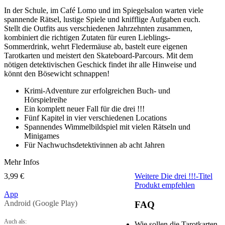
In der Schule, im Café Lomo und im Spiegelsalon warten viele
spannende Rätsel, lustige Spiele und knifflige Aufgaben euch.
Stellt die Outfits aus verschiedenen Jahrzehnten zusammen,
kombiniert die richtigen Zutaten für euren Lieblings-
Sommerdrink, wehrt Fledermäuse ab, bastelt eure eigenen
Tarotkarten und meistert den Skateboard-Parcours. Mit dem
nötigen detektivischen Geschick findet ihr alle Hinweise und
könnt den Bösewicht schnappen!
Krimi-Adventure zur erfolgreichen Buch- und
Hörspielreihe
Ein komplett neuer Fall für die drei !!!
Fünf Kapitel in vier verschiedenen Locations
Spannendes Wimmelbildspiel mit vielen Rätseln und
Minigames
Für Nachwuchsdetektivinnen ab acht Jahren
Mehr Infos
3,99 €
Weitere Die drei !!!-Titel
Produkt empfehlen
App
Android (Google Play)
FAQ
Auch als:
Wie sollen die Tarotkarten