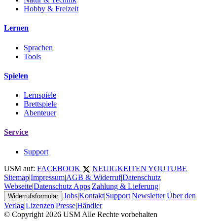
Hobby & Freizeit
Lernen
Sprachen
Tools
Spielen
Lernspiele
Brettspiele
Abenteuer
Service
Support
USM auf:
FACEBOOK
NEUIGKEITEN
YOUTUBE
Sitemap
|
Impressum
|
AGB & Widerruf
|
Datenschutz
Webseite
|
Datenschutz Apps
|
Zahlung & Lieferung
|
|
Jobs
|
Kontakt
|
Support
|
Newsletter
|
Über den
Widerrufsformular
Verlag
|
Lizenzen
|
Presse
|
Händler
© Copyright 2026 USM Alle Rechte vorbehalten