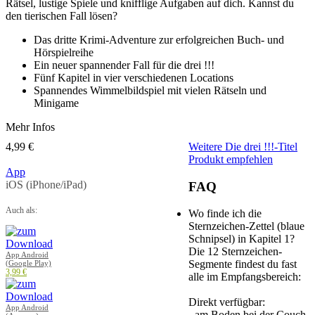
Rätsel, lustige Spiele und knifflige Aufgaben auf dich. Kannst du
den tierischen Fall lösen?
Das dritte Krimi-Adventure zur erfolgreichen Buch- und
Hörspielreihe
Ein neuer spannender Fall für die drei !!!
Fünf Kapitel in vier verschiedenen Locations
Spannendes Wimmelbildspiel mit vielen Rätseln und
Minigame
Mehr Infos
4,99 €
Weitere Die drei !!!-Titel
Produkt empfehlen
App
iOS (iPhone/iPad)
FAQ
Auch als:
Wo finde ich die
Sternzeichen-Zettel (blaue
Schnipsel) in Kapitel 1?
Die 12 Sternzeichen-
App Android
Segmente findest du fast
(Google Play)
3,99 €
alle im Empfangsbereich:
Direkt verfügbar:
App Android
- am Boden bei der Couch