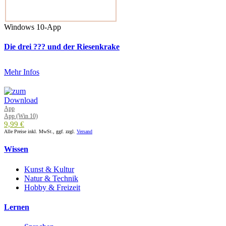
Windows 10-App
Die drei ??? und der Riesenkrake
Mehr Infos
App
App (Win 10)
9,99 €
Alle Preise inkl. MwSt., ggf. zzgl.
Versand
Wissen
Kunst & Kultur
Natur & Technik
Hobby & Freizeit
Lernen