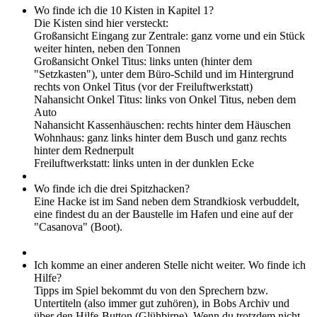
Wo finde ich die 10 Kisten in Kapitel 1?
Die Kisten sind hier versteckt:
Großansicht Eingang zur Zentrale: ganz vorne und ein Stück
weiter hinten, neben den Tonnen
Großansicht Onkel Titus: links unten (hinter dem
"Setzkasten"), unter dem Büro-Schild und im Hintergrund
rechts von Onkel Titus (vor der Freiluftwerkstatt)
Nahansicht Onkel Titus: links von Onkel Titus, neben dem
Auto
Nahansicht Kassenhäuschen: rechts hinter dem Häuschen
Wohnhaus: ganz links hinter dem Busch und ganz rechts
hinter dem Rednerpult
Freiluftwerkstatt: links unten in der dunklen Ecke
Wo finde ich die drei Spitzhacken?
Eine Hacke ist im Sand neben dem Strandkiosk verbuddelt,
eine findest du an der Baustelle im Hafen und eine auf der
"Casanova" (Boot).
Ich komme an einer anderen Stelle nicht weiter. Wo finde ich
Hilfe?
Tipps im Spiel bekommt du von den Sprechern bzw.
Untertiteln (also immer gut zuhören), in Bobs Archiv und
über den Hilfe-Button (Glühbirne). Wenn du trotzdem nicht