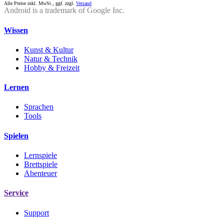
Alle Preise inkl. MwSt., ggf. zzgl.
Versand
Android is a trademark of Google Inc.
Wissen
Kunst & Kultur
Natur & Technik
Hobby & Freizeit
Lernen
Sprachen
Tools
Spielen
Lernspiele
Brettspiele
Abenteuer
Service
Support