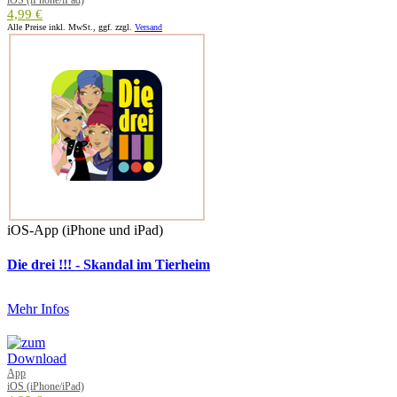
4,99 €
Alle Preise inkl. MwSt., ggf. zzgl.
Versand
iOS-App (iPhone und iPad)
Die drei !!! - Skandal im Tierheim
Mehr Infos
App
iOS (iPhone/iPad)