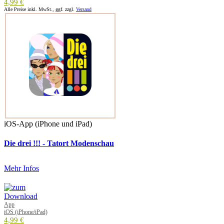
4,99 €
Alle Preise inkl. MwSt., ggf. zzgl.
Versand
iOS-App (iPhone und iPad)
Die drei !!! - Tatort Modenschau
Mehr Infos
App
iOS (iPhone/iPad)
4,99 €