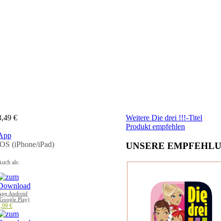
3,49 €
Weitere Die drei !!!-Titel
Produkt empfehlen
App
iOS (iPhone/iPad)
UNSERE EMPFEHLU
uch als:
App Android
Google Play)
,99 €