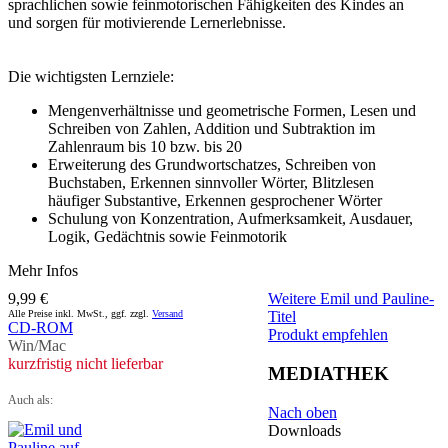
sprachlichen sowie feinmotorischen Fähigkeiten des Kindes an
und sorgen für motivierende Lernerlebnisse.
Die wichtigsten Lernziele:
Mengenverhältnisse und geometrische Formen, Lesen und
Schreiben von Zahlen, Addition und Subtraktion im
Zahlenraum bis 10 bzw. bis 20
Erweiterung des Grundwortschatzes, Schreiben von
Buchstaben, Erkennen sinnvoller Wörter, Blitzlesen
häufiger Substantive, Erkennen gesprochener Wörter
Schulung von Konzentration, Aufmerksamkeit, Ausdauer,
Logik, Gedächtnis sowie Feinmotorik
Mehr Infos
9,99 €
Weitere Emil und Pauline-
Alle Preise inkl. MwSt., ggf. zzgl.
Versand
Titel
CD-ROM
Produkt empfehlen
Win/Mac
kurzfristig nicht lieferbar
MEDIATHEK
Auch als:
Nach oben
Downloads