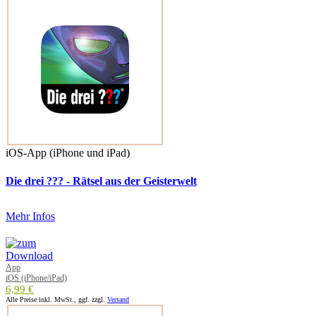
iOS-App (iPhone und iPad)
Die drei ??? - Rätsel aus der Geisterwelt
Mehr Infos
App
iOS (iPhone/iPad)
6,99 €
Alle Preise inkl. MwSt., ggf. zzgl.
Versand