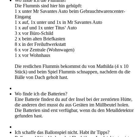
Wo finde ich die Flummis?
Die Flummis sind hier hin gehüpft:
1 x unter Mr Savantes Auto beim Gebrauchtwarencenter-
Eingang
1 x auf, 1x unter und 1x in Mr Savantes Auto
1 x auf und 1x unter Titus‘ Auto
3 x vor Büro-Schild
2 x beim alten Briefkasten
8 x in der Freiluftwerkstatt
6 x vor Zentrale (Wohnwagen)
1 x vor Wohnhaus
Die restlichen Flummis bekommst du von Mathilda (4 x 10
Stück) und beim Spiel Flummis schnappen, nachdem du die
Bälle von Dach geholt hast.
Wo finde ich die Batterien?
Eine Batterie findest du auf der Insel bei der zerstörten Hütte,
die anderen drei musst du aus Geräten im Müllbeutel holen.
Die Batterien sind erst verfügbar, wenn du den Metalldetektor
gefunden hast.
Ich schaffe das Ballonspiel nicht. Habt ihr Tipps?