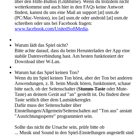
über den Hilfe-Button (Glühbirne). Wenn du trotzdem nicht
weiterkommst und auch hier in den FAQs keine Antwort
findest, kannst du uns eine Mail an support [at] usm.de
(PC/Mac-Version), ios [at] usm.de oder android [at] usm.de
schreiben oder uns bei Facebook fragen:
www.facebook.com/UnitedSoftMedia
.
Warum lädt das Spiel nicht?
Bitte achte darauf, dass du beim Herunterladen der App eine
stabile Datenverbindung hast. Am besten funktioniert der
Download über W-Lan.
Warum hat das Spiel keinen Ton?
Wenn du im Spiel keinen Ton hörst, aber der Ton bei anderen
Anwendungen, z. B. beim Musik hören, funktioniert, schaue
bitte nach, ob der Seitenschalter (
Stumm-Taste
oder Mute-
Taste) an deinem Gerät auf "an" gestellt ist. Du findest diese
Taste seitlich über dem Lautstärkeregler.
Dafür muss der Seitenschalter über
Einstellungen/Allgemein/Seitenschalten auf "Ton aus" anstatt
"Ausrichtungssperre" programmiert sein.
Sollte das nicht die Ursache sein, prüfe bitte ob
... Musik und Sound in den Spiel-Einstellungen angestellt sind