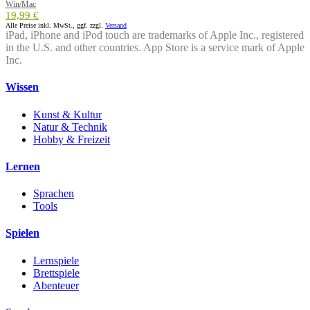
Win/Mac
19,99 €
Alle Preise inkl. MwSt., ggf. zzgl.
Versand
iPad, iPhone and iPod touch are trademarks of Apple Inc., registered
in the U.S. and other countries. App Store is a service mark of Apple
Inc.
Wissen
Kunst & Kultur
Natur & Technik
Hobby & Freizeit
Lernen
Sprachen
Tools
Spielen
Lernspiele
Brettspiele
Abenteuer