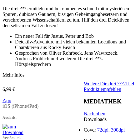
Die drei ??? ermitteln und bekommen es schnell mit mysteriösen
Spuren, dubiosen Gaunern, bissigen Geheimgangbesetzern und
verschrobenen Wissenschaftlern zu tun. Hilf den drei Detektiven,
den seltsamen Fall zu lösen!
Ein neuer Fall für Justus, Peter und Bob
Detektiv-Adventure mit vielen bekannten Locations und
Charakteren aus Rocky Beach
Gesprochen von Oliver Rohrbeck, Jens Wawrczeck,
Andreas Fröhlich und weiteren Die drei ???-
Hörspielsprechern
Mehr Infos
Weitere Die drei ???-Titel
6,99 €
Produkt empfehlen
App
MEDIATHEK
iOS (iPhone/iPad)
Nach oben
Auch als:
Downloads
Cover
72dpi
,
300dpi
App Android