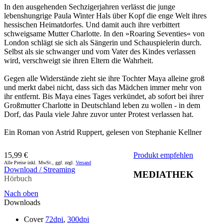
In den ausgehenden Sechzigerjahren verlässt die junge
lebenshungrige Paula Winter Hals über Kopf die enge Welt ihres
hessischen Heimatdorfes. Und damit auch ihre verbittert
schweigsame Mutter Charlotte. In den »Roaring Seventies« von
London schlägt sie sich als Sängerin und Schauspielerin durch.
Selbst als sie schwanger und vom Vater des Kindes verlassen
wird, verschweigt sie ihren Eltern die Wahrheit.
Gegen alle Widerstände zieht sie ihre Tochter Maya alleine groß
und merkt dabei nicht, dass sich das Mädchen immer mehr von
ihr entfernt. Bis Maya eines Tages verkündet, ab sofort bei ihrer
Großmutter Charlotte in Deutschland leben zu wollen - in dem
Dorf, das Paula viele Jahre zuvor unter Protest verlassen hat.
Ein Roman von Astrid Ruppert, gelesen von Stephanie Kellner
15,99 €
Produkt empfehlen
Alle Preise inkl. MwSt., ggf. zzgl.
Versand
Download / Streaming
MEDIATHEK
Hörbuch
Nach oben
Downloads
Cover
72dpi
,
300dpi