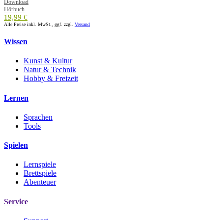
Download
Hörbuch
19,99 €
Alle Preise inkl. MwSt., ggf. zzgl.
Versand
Wissen
Kunst & Kultur
Natur & Technik
Hobby & Freizeit
Lernen
Sprachen
Tools
Spielen
Lernspiele
Brettspiele
Abenteuer
Service