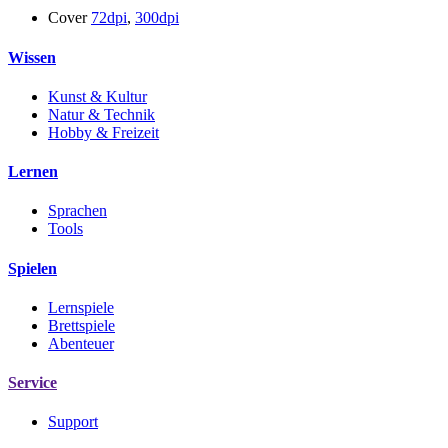
Cover
72dpi
,
300dpi
Wissen
Kunst & Kultur
Natur & Technik
Hobby & Freizeit
Lernen
Sprachen
Tools
Spielen
Lernspiele
Brettspiele
Abenteuer
Service
Support