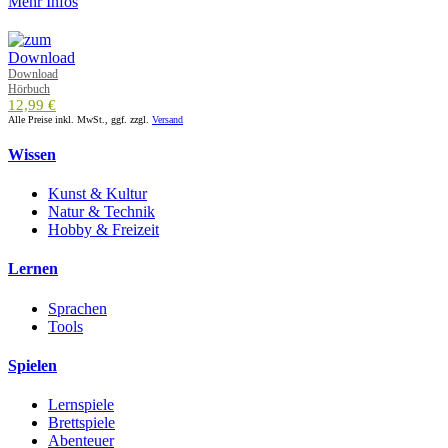
Mehr Infos
Download
Hörbuch
12,99 €
Alle Preise inkl. MwSt., ggf. zzgl.
Versand
Wissen
Kunst & Kultur
Natur & Technik
Hobby & Freizeit
Lernen
Sprachen
Tools
Spielen
Lernspiele
Brettspiele
Abenteuer