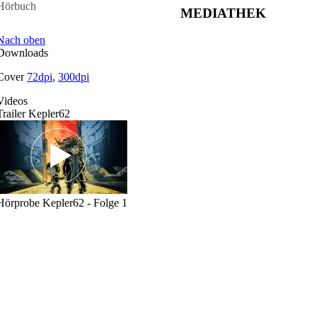
Hörbuch
MEDIATHEK
Nach oben
Downloads
Cover
72dpi
,
300dpi
Videos
Trailer Kepler62
Hörprobe Kepler62 - Folge 1