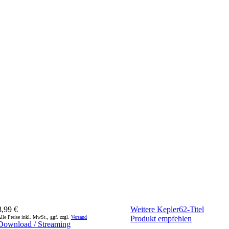
8,99 €
Weitere Kepler62-Titel
lle Preise inkl. MwSt., ggf. zzgl.
Versand
Produkt empfehlen
Download / Streaming