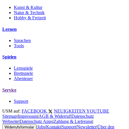
Kunst & Kultur
Natur & Technik
Hobby & Freizeit
Lernen
Sprachen
Tools
Spielen
Lernspiele
Brettspiele
Abenteuer
Service
Support
USM auf:
FACEBOOK
NEUIGKEITEN
YOUTUBE
Sitemap
|
Impressum
|
AGB & Widerruf
|
Datenschutz
Webseite
|
Datenschutz Apps
|
Zahlung & Lieferung
|
|
Jobs
|
Kontakt
|
Support
|
Newsletter
|
Über den
Widerrufsformular