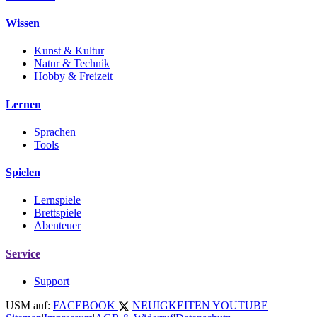
Wissen
Kunst & Kultur
Natur & Technik
Hobby & Freizeit
Lernen
Sprachen
Tools
Spielen
Lernspiele
Brettspiele
Abenteuer
Service
Support
USM auf:
FACEBOOK
NEUIGKEITEN
YOUTUBE