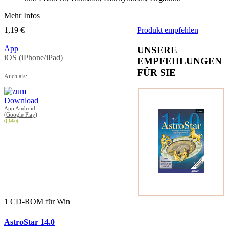
Mehr Infos
1,19 €
Produkt empfehlen
App
UNSERE
iOS (iPhone/iPad)
EMPFEHLUNGEN
FÜR SIE
Auch als:
App Android
(Google Play)
0,99 €
1 CD-ROM für Win
AstroStar 14.0