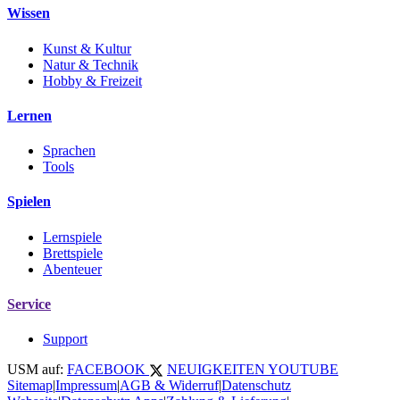
Wissen
Kunst & Kultur
Natur & Technik
Hobby & Freizeit
Lernen
Sprachen
Tools
Spielen
Lernspiele
Brettspiele
Abenteuer
Service
Support
USM auf:
FACEBOOK
NEUIGKEITEN
YOUTUBE
Sitemap
|
Impressum
|
AGB & Widerruf
|
Datenschutz