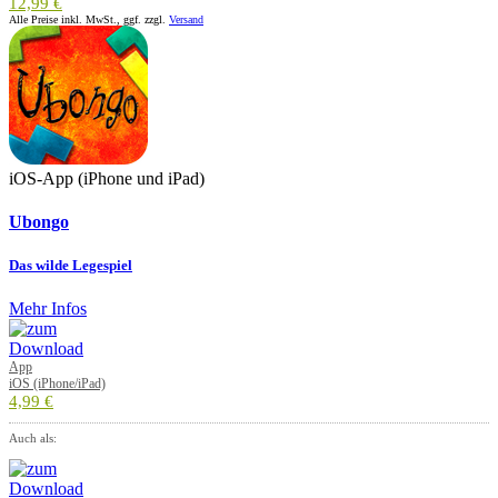
12,99 €
Alle Preise inkl. MwSt., ggf. zzgl.
Versand
iOS-App (iPhone und iPad)
Ubongo
Das wilde Legespiel
Mehr Infos
App
iOS (iPhone/iPad)
4,99 €
Auch als: