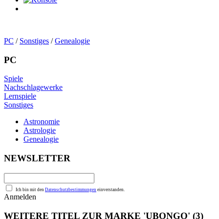
0
Artikel
PC
/
Sonstiges
/
Genealogie
PC
Spiele
Nachschlagewerke
Lernspiele
Sonstiges
Astronomie
Astrologie
Genealogie
NEWSLETTER
Ich bin mit den
Datenschutzbestimmungen
einverstanden.
Anmelden
WEITERE TITEL ZUR MARKE 'UBONGO'
(3)