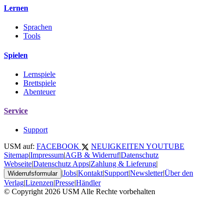
Lernen
Sprachen
Tools
Spielen
Lernspiele
Brettspiele
Abenteuer
Service
Support
USM auf:
FACEBOOK
NEUIGKEITEN
YOUTUBE
Sitemap
|
Impressum
|
AGB & Widerruf
|
Datenschutz
Webseite
|
Datenschutz Apps
|
Zahlung & Lieferung
|
|
Jobs
|
Kontakt
|
Support
|
Newsletter
|
Über den
Widerrufsformular
Verlag
|
Lizenzen
|
Presse
|
Händler
© Copyright 2026 USM Alle Rechte vorbehalten